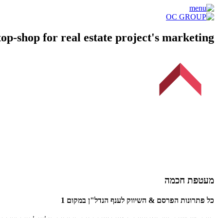
שִׂים
לֵב:
בְּאֲתָר
זֶה
op-shop for real estate project's marketing.
מֻפְעֶלֶת
מַעֲרֶכֶת
נָגִישׁ
בִּקְלִיק
הַמְּסַיַּעַת
לִנְגִישׁוּת
הָאֲתָר.
לְחַץ
Control-
F11
לְהַתְאָמַת
הָאֲתָר
לְעִוְורִים
הַמִּשְׁתַּמְּשִׁים
בְּתוֹכְנַת
קוֹרֵא־מָסָךְ;
לְחַץ
מעטפת חכמה
Control-
F10
כל פתרונות הפרסם & השיווק לענף הנדל"ן במקום 1
לִפְתִיחַת
תַּפְרִיט