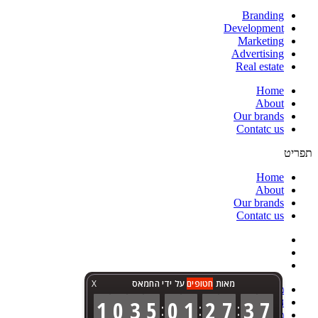
Branding
Development
Marketing
Advertising
Real estate
Home
About
Our brands
Contatc us
תפריט
Home
About
Our brands
Contatc us
מאות
חטופים
על ידי החמאס
X
מפת אתר
1
0
3
5
0
1
2
7
3
7
הצהרת נגישות
:
:
:
מדיניות