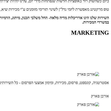
כיום כשהשוק רווי באופציות חדשות שנפתחות מידי יום, עלינו להיות יצירת
נְגִישׁוּת.
טופ מרקטינג מאפשרת ליזמי נדל"ן לשינוי תזרימי מזומנים ע"י מכירות שיא,
השירות שלנו הינו אדריכלות מדיה מלאה- החל משלבי תכנון, מיתוג, הדמיות
במשרדי המכירות.
MARKETING
אסטרטגיה, קונספט, פרסום, מכירות, ומימון אמצעי הפרסום - כל השירותים
אורבן פארק