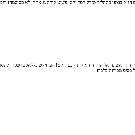
 הנ"ל בוצעו בתהליך שיווק הפרויקט. פשוט קורת גג אחת, לא כסיסמה! והכל
הסתיים בתום 3 חודשי פרסום בלבד ונרשמה עלייה של כ 16% מהדירה הראשונה אל הדירה האחרונה בפרויקט! ה
 בסיס מכירות בלבד!