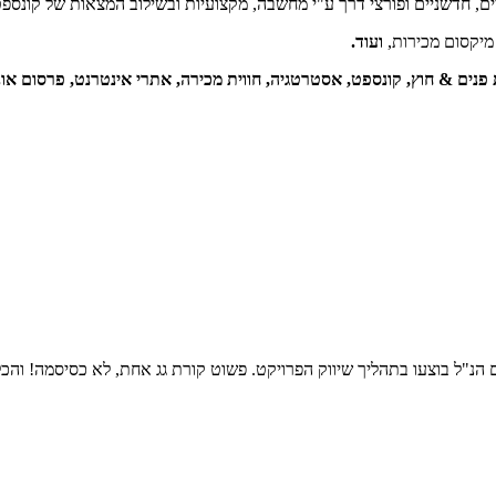
יים, חדשניים ופורצי דרך ע"י מחשבה, מקצועיות ובשילוב המצאות של קונספט
 מיקסום מכירות,
ועוד.
 פנים & חוץ, קונספט, אסטרטגיה, חווית מכירה, אתרי אינטרנט, פרסום אונ
 הנ"ל בוצעו בתהליך שיווק הפרויקט. פשוט קורת גג אחת, לא כסיסמה! והכל