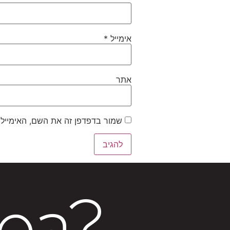
קוֹרֵא־מָסָךְ;
לְחַץ
Control-
אימייל
*
F10
לִפְתִיחַת
תַּפְרִיט
אתר
נְגִישׁוּת.
שמור בדפדפן זה את השם, האימייל
dea?