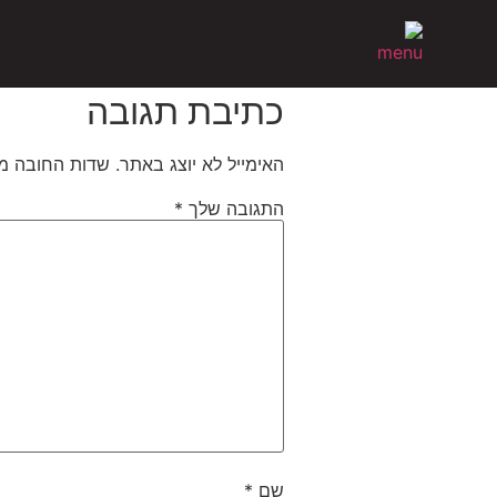
ןגדחכלךדגחכ
שִׂים
לֵב:
גכחכלדגכחךלדגחכלךדחכלךדגחצ
בְּאֲתָר
זֶה
כתיבת תגובה
מֻפְעֶלֶת
מַעֲרֶכֶת
האימייל לא יוצג באתר.
שדות החובה מ
נָגִישׁ
בִּקְלִיק
התגובה שלך
*
הַמְּסַיַּעַת
לִנְגִישׁוּת
הָאֲתָר.
לְחַץ
Control-
F11
לְהַתְאָמַת
הָאֲתָר
לְעִוְורִים
הַמִּשְׁתַּמְּשִׁים
שם
*
בְּתוֹכְנַת